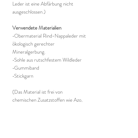
Leder ist eine Abfärbung nicht
ausgeschlossen.)
Verwendete Materialien
•Obermaterial Rind-Nappaleder mit
ökologisch gerechter
Mineralgerbung.
•Sohle aus rutschfestem Wildleder
•Gummiband
•Stickgarn
(Das Material ist frei von
chemischen Zusatzstoffen wie Azo,
PCP, PCB, Chlor und Chrom VI.)
Leder ist ein Naturprodukt daher
gibt es grundsätzlich Abweichungen
in Materialbeschaffenheit und