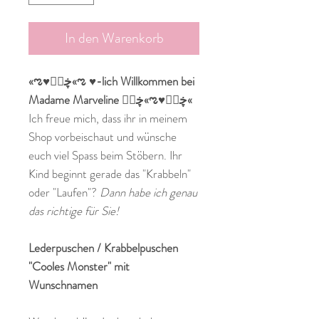
In den Warenkorb
«ಌ♥ڿڰۣ«ಌ ♥-lich Willkommen bei
Madame Marveline ڿڰۣ«ಌ♥ڿڰۣ«
Ich freue mich, dass ihr in meinem
Shop vorbeischaut und wünsche
euch viel Spass beim Stöbern. Ihr
Kind beginnt gerade das "Krabbeln"
oder "Laufen"?
Dann habe ich genau
das richtige für Sie!
Lederpuschen / Krabbelpuschen
"Cooles Monster" mit
Wunschnamen