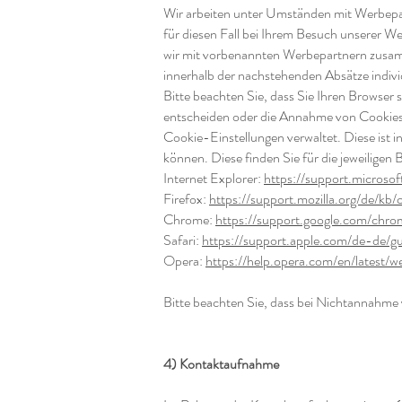
Wir arbeiten unter Umständen mit Werbepar
für diesen Fall bei Ihrem Besuch unserer W
wir mit vorbenannten Werbepartnern zusamm
innerhalb der nachstehenden Absätze indivi
Bitte beachten Sie, dass Sie Ihren Browser
entscheiden oder die Annahme von Cookies fü
Cookie-Einstellungen verwaltet. Diese ist 
können. Diese finden Sie für die jeweiligen
Internet Explorer:
https://support.micros
Firefox:
https://support.mozilla.org/de/k
Chrome:
https://support.google.com/ch
Safari:
https://support.apple.com/de-de/gui
Opera:
https://help.opera.com/en/latest/
Bitte beachten Sie, dass bei Nichtannahme 
4) Kontaktaufnahme