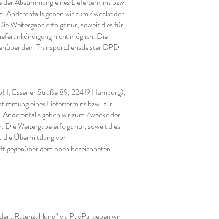
 der Abstimmung eines Liefertermins bzw.
ben. Anderenfalls geben wir zum Zwecke der
 Weitergabe erfolgt nur, soweit dies für
 Lieferankündigung nicht möglich. Die
egenüber dem Transportdienstleister DPD
GmbH, Essener Straße 89, 22419 Hamburg),
stimmung eines Liefertermins bzw. zur
en. Anderenfalls geben wir zum Zwecke der
Die Weitergabe erfolgt nur, soweit dies
w. die Übermittlung von
unft gegenüber dem oben bezeichneten
 oder „Ratenzahlung“ via PayPal geben wir