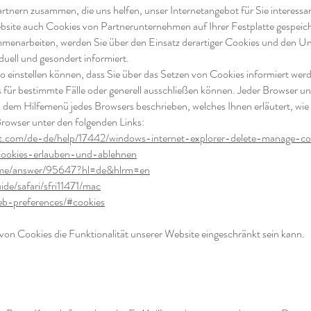
tnern zusammen, die uns helfen, unser Internetangebot für Sie interessa
ebsite auch Cookies von Partnerunternehmen auf Ihrer Festplatte gespeic
enarbeiten, werden Sie über den Einsatz derartiger Cookies und den Um
duell und gesondert informiert.
 so einstellen können, dass Sie über das Setzen von Cookies informiert w
r bestimmte Fälle oder generell ausschließen können. Jeder Browser unter
in dem Hilfemenü jedes Browsers beschrieben, welches Ihnen erläutert, wi
 Browser unter den folgenden Links:
oft.com/de-de/help/17442/windows-internet-explorer-delete-manage-co
b/cookies-erlauben-und-ablehnen
rome/answer/95647?hl=de&hlrm=en
de/safari/sfri11471/mac
web-preferences/#cookies
von Cookies die Funktionalität unserer Website eingeschränkt sein kann.