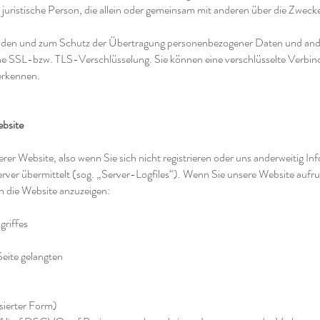
er juristische Person, die allein oder gemeinsam mit anderen über die Zwec
ünden und zum Schutz der Übertragung personenbezogener Daten und andere
ne SSL-bzw. TLS-Verschlüsselung. Sie können eine verschlüsselte Verbin
erkennen.
bsite
er Website, also wenn Sie sich nicht registrieren oder uns anderweitig In
rver übermittelt (sog. „Server-Logfiles“). Wenn Sie unsere Website aufru
en die Website anzuzeigen:
griffes
Seite gelangten
sierter Form)