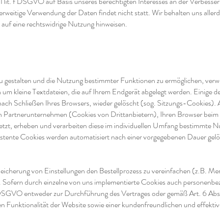
1 lit. f DSGVO auf Basis unseres berechtigten Interesses an der Verbesseru
weitige Verwendung der Daten findet nicht statt. Wir behalten uns allerdi
 auf eine rechtswidrige Nutzung hinweisen.
u gestalten und die Nutzung bestimmter Funktionen zu ermöglichen, verw
h um kleine Textdateien, die auf Ihrem Endgerät abgelegt werden. Einige
ach Schließen Ihres Browsers, wieder gelöscht (sog. Sitzungs-Cookies). 
n Partnerunternehmen (Cookies von Drittanbietern), Ihren Browser bei
etzt, erheben und verarbeiten diese im individuellen Umfang bestimmte 
tente Cookies werden automatisiert nach einer vorgegebenen Dauer gelös
eicherung von Einstellungen den Bestellprozess zu vereinfachen (z.B. Mer
. Sofern durch einzelne von uns implementierte Cookies auch personenbez
 b DSGVO entweder zur Durchführung des Vertrages oder gemäß Art. 6 Abs
en Funktionalität der Website sowie einer kundenfreundlichen und effekti