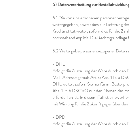
6) Datenverarbeitung zur Bestellabwicklun
6.1 Die von uns erhobenen personenbezoge
weitergegeben, soweit dies zur Lieferung d
Kreditinstitut weiter, sofern dies für die Z
nachstehend explizit. Die Rechtsgrundlage f
6.2 Weitergabe personenbezogener Daten a
- DHL
Erfolgt die Zustellung der Ware durch den
Mail-Adresse gemäß Art. 6 Abs. 1 lit. a D
DHL weiter, sofern Sie hierfür im Bestellpr
Abs. 1 lit. b DSGVO nur den Namen des Empf
erforderlich ist. In diesem Fall ist eine vo
mit Wirkung für die Zukunft gegenüber dem
- DPD
Erfolgt die Zustellung der Ware durch den