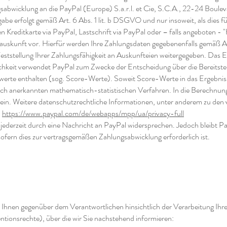
sabwicklung an die PayPal (Europe) S.a.r.l. et Cie, S.C.A., 22-24 Bou
abe erfolgt gemäß Art. 6 Abs. 1 lit. b DSGVO und nur insoweit, als dies fü
n Kreditkarte via PayPal, Lastschrift via PayPal oder – falls angeboten 
auskunft vor. Hierfür werden Ihre Zahlungsdaten gegebenenfalls gemäß Ar
Feststellung Ihrer Zahlungsfähigkeit an Auskunfteien weitergegeben. Das 
lichkeit verwendet PayPal zum Zwecke der Entscheidung über die Bereitste
werte enthalten (sog. Score-Werte). Soweit Score-Werte in das Ergebnis 
lich anerkannten mathematisch-statistischen Verfahren. In die Berechnu
n ein. Weitere datenschutzrechtliche Informationen, unter anderem zu d
:
https://www.paypal.com/de/webapps/mpp/ua/privacy-full
jederzeit durch eine Nachricht an PayPal widersprechen. Jedoch bleibt Pay
fern dies zur vertragsgemäßen Zahlungsabwicklung erforderlich ist.
 Ihnen gegenüber dem Verantwortlichen hinsichtlich der Verarbeitung I
tionsrechte), über die wir Sie nachstehend informieren: