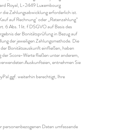
levard Royal, L-2449 Luxembourg
r die Zahlungsabwicklung erforderlich ist.
- "Kauf auf Rechnung" oder „Ratenzahlung“
t. 6 Abs. 1 lit. f DSGVO auf Basis des
Ergebnis der Bonitätsprüfung in Bezug auf
llung der jeweiligen Zahlungsmethode. Die
der Bonitätsauskunft einfließen, haben
ng der Score-Werte fließen unter anderem,
en verwendeten Auskunfteien, entnehmen Sie
Pal ggf. weiterhin berechtigt, Ihre
hrer personenbezogenen Daten umfassende