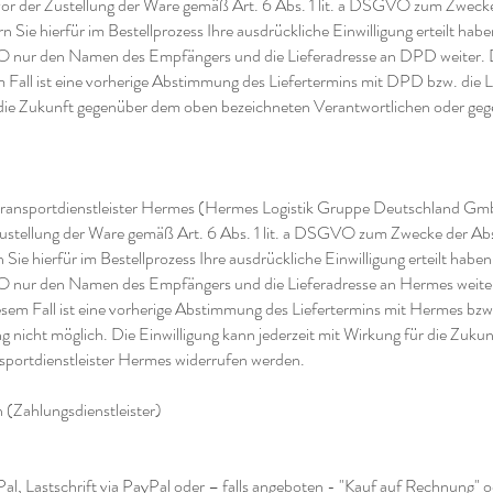
r der Zustellung der Ware gemäß Art. 6 Abs. 1 lit. a DSGVO zum Zwecke
 Sie hierfür im Bestellprozess Ihre ausdrückliche Einwilligung erteilt ha
O nur den Namen des Empfängers und die Lieferadresse an DPD weiter. Die
sem Fall ist eine vorherige Abstimmung des Liefertermins mit DPD bzw. die
ür die Zukunft gegenüber dem oben bezeichneten Verantwortlichen oder g
n Transportdienstleister Hermes (Hermes Logistik Gruppe Deutschland 
Zustellung der Ware gemäß Art. 6 Abs. 1 lit. a DSGVO zum Zwecke der Ab
Sie hierfür im Bestellprozess Ihre ausdrückliche Einwilligung erteilt hab
O nur den Namen des Empfängers und die Lieferadresse an Hermes weiter. 
 diesem Fall ist eine vorherige Abstimmung des Liefertermins mit Hermes bz
 nicht möglich. Die Einwilligung kann jederzeit mit Wirkung für die Zuk
portdienstleister Hermes widerrufen werden.
(Zahlungsdienstleister)
Pal, Lastschrift via PayPal oder – falls angeboten - "Kauf auf Rechnung"