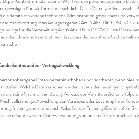
.B. per Kontaktformular oder E-Mail) werden personenbezogene Daten e
em jeweiligen Kontaktformular ersichtlich. Diese Daten werden ausschli
d die damit verbundene technische Administration gespeichert und verwen
an der Beantwortung Ihres Anliegens gemäß Art. 6 Abs. 1 lit. f DSGVO. Zie
tsgrundlage für die Verarbeitung Art. 6 Abs. 1 lit. b DSGVO. Ihre Daten w
ich aus den Umständen entnehmen lässt, dass der betroffene Sachverhalt abs
egenstehen.
 Kundenkontos und zur Vertragsabwicklung
ersonenbezogene Daten weiterhin erhoben und verarbeitet, wenn Sie uns
mitteilen. Welche Daten erhoben werden, ist aus den jeweiligen Eingabefo
n durch eine Nachricht an die o.g. Adresse des Verantwortlichen erfolgen
. Nach vollständiger Abwicklung des Vertrages oder Löschung Ihres Kund
ungsfristen gesperrt und nach Ablauf dieser Fristen gelöscht, sofern Sie 
setzlich erlaubte weitere Datenverwendung von unserer Seite vorbehalten 