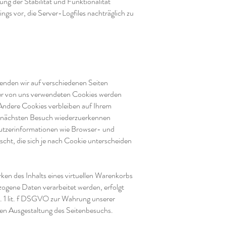
ng der Stabilität und Funktionalität
ngs vor, die Server-Logfiles nachträglich zu
enden wir auf verschiedenen Seiten
 der von uns verwendeten Cookies werden
Andere Cookies verbleiben auf Ihrem
m nächsten Besuch wiederzuerkennen
Nutzerinformationen wie Browser- und
cht, die sich je nach Cookie unterscheiden
ken des Inhalts eines virtuellen Warenkorbs
ogene Daten verarbeitet werden, erfolgt
. 1 lit. f DSGVO zur Wahrung unserer
ven Ausgestaltung des Seitenbesuchs.