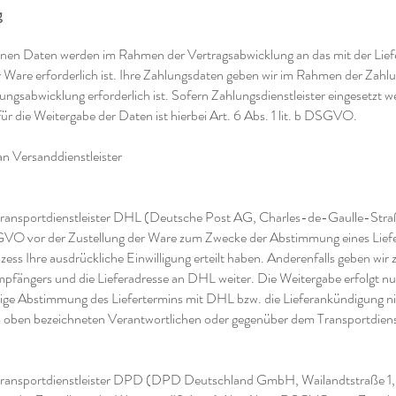
g
nen Daten werden im Rahmen der Vertragsabwicklung an das mit der Lie
er Ware erforderlich ist. Ihre Zahlungsdaten geben wir im Rahmen der Zah
ahlungsabwicklung erforderlich ist. Sofern Zahlungsdienstleister eingesetzt 
ür die Weitergabe der Daten ist hierbei Art. 6 Abs. 1 lit. b DSGVO.
n Versanddienstleister
 Transportdienstleister DHL (Deutsche Post AG, Charles-de-Gaulle-Stra
SGVO vor der Zustellung der Ware zum Zwecke der Abstimmung eines Liefe
ozess Ihre ausdrückliche Einwilligung erteilt haben. Anderenfalls geben w
ängers und die Lieferadresse an DHL weiter. Die Weitergabe erfolgt nur,
rherige Abstimmung des Liefertermins mit DHL bzw. die Lieferankündigung ni
 oben bezeichneten Verantwortlichen oder gegenüber dem Transportdiens
 Transportdienstleister DPD (DPD Deutschland GmbH, Wailandtstraße 1, 