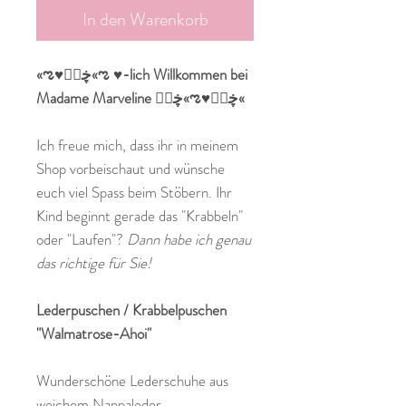
In den Warenkorb
«ಌ♥ڿڰۣ«ಌ ♥-lich Willkommen bei
Madame Marveline ڿڰۣ«ಌ♥ڿڰۣ«
Ich freue mich, dass ihr in meinem
Shop vorbeischaut und wünsche
euch viel Spass beim Stöbern. Ihr
Kind beginnt gerade das "Krabbeln"
oder "Laufen"?
Dann habe ich genau
das richtige für Sie!
Lederpuschen / Krabbelpuschen
"Walmatrose-Ahoi"
Wunderschöne Lederschuhe aus
weichem Nappaleder.