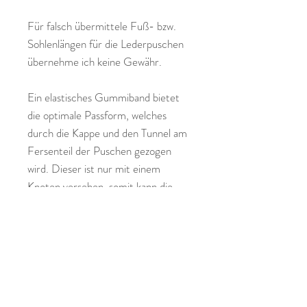
Für falsch übermittele Fuß- bzw.
Sohlenlängen für die Lederpuschen
übernehme ich keine Gewähr.
Ein elastisches Gummiband bietet
die optimale Passform, welches
durch die Kappe und den Tunnel am
Fersenteil der Puschen gezogen
wird. Dieser ist nur mit einem
Knoten versehen, somit kann die
individuelle Länge für den Träger
noch persönlich gewählt werden.
Einfach das Gummiband auf die
gewünschte Knöchelweite knoten
und den Knoten in den Fersentunnel
ziehen.