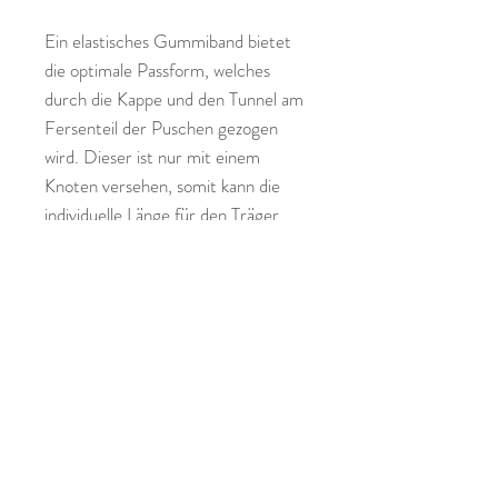
Ein elastisches Gummiband bietet
die optimale Passform, welches
durch die Kappe und den Tunnel am
Fersenteil der Puschen gezogen
wird. Dieser ist nur mit einem
Knoten versehen, somit kann die
individuelle Länge für den Träger
noch persönlich gewählt werden.
Einfach das Gummiband auf die
gewünschte Knöchelweite knoten
und den Knoten in den Fersentunnel
ziehen.
Das Ebook für die Lederpuschen ist
von Klimperklein