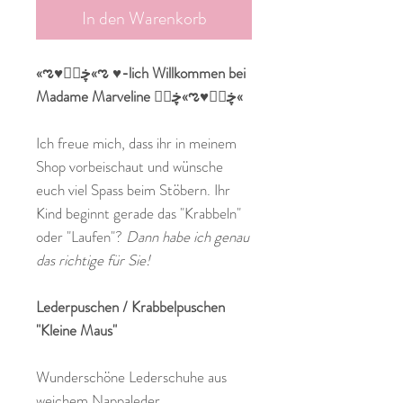
In den Warenkorb
«ಌ♥ڿڰۣ«ಌ ♥-lich Willkommen bei
Madame Marveline ڿڰۣ«ಌ♥ڿڰۣ«
Ich freue mich, dass ihr in meinem
Shop vorbeischaut und wünsche
euch viel Spass beim Stöbern. Ihr
Kind beginnt gerade das "Krabbeln"
oder "Laufen"?
Dann habe ich genau
das richtige für Sie!
Lederpuschen / Krabbelpuschen
"Kleine Maus"
Wunderschöne Lederschuhe aus
weichem Nappaleder.