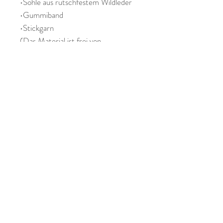
•Sohle aus rutschfestem Wildleder
•Gummiband
•Stickgarn
(Das Material ist frei von
chemischen Zusatzstoffen wie Azo,
PCP, PCB, Chlor und Chrom VI.)
Leder ist ein Naturprodukt daher
gibt es grundsätzlich Abweichungen
in Materialbeschaffenheit und
Farbe, sowie Naturmerkmale wie
Struktur, Hautfalten, Narben usw.
Diese stellen keine Mängel dar,
sondern sind Qualitätsmerkmale
eines natürlichen Produktes.
Das Ebook für die Lederpuschen ist
von Klimperklein
Die Stickdatei von KrabbelKrabbe