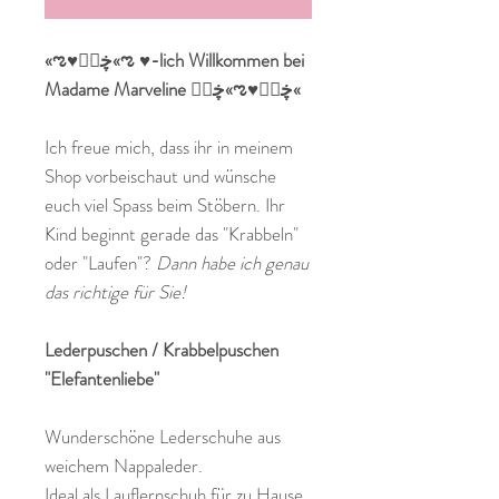
«ಌ♥ڿڰۣ«ಌ ♥-lich Willkommen bei
Madame Marveline ڿڰۣ«ಌ♥ڿڰۣ«
Ich freue mich, dass ihr in meinem
Shop vorbeischaut und wünsche
euch viel Spass beim Stöbern. Ihr
Kind beginnt gerade das "Krabbeln"
oder "Laufen"?
Dann habe ich genau
das richtige für Sie!
Lederpuschen / Krabbelpuschen
"Elefantenliebe"
Wunderschöne Lederschuhe aus
weichem Nappaleder.
Ideal als Lauflernschuh für zu Hause