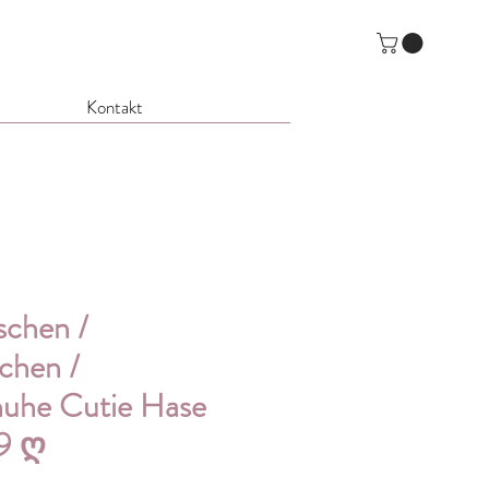
Kontakt
schen /
chen /
huhe Cutie Hase
19 ღ