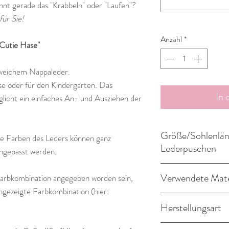
nnt gerade das "Krabbeln" oder "Laufen"?
für Sie!
Anzahl
*
Cutie Hase"
weichem Nappaleder.
use oder für den Kindergarten. Das
In
icht ein einfaches An- und Ausziehen der
Größe/Sohlenlän
die Farben des Leders können ganz
Lederpuschen
angepasst werden.
Gr. 18/19 = 12,0 cm 
Verwendete Mate
 Farbkombination angegeben worden sein,
Gr. 20/21 = 13,5 cm 
ngezeigte Farbkombination (hier:
Gr. 22/23 = 15,0 cm
• Obermaterial Napp
Gr. 24/25 = 16,5 cm 
Herstellungsart
• Sohle aus rutschfes
Gr. 26/27 = 18,0 cm
• Gummiband
Mit liebevoller Handar