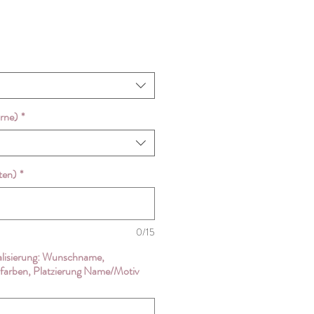
rne)
*
ten)
*
0/15
ualisierung: Wunschname,
eifarben, Platzierung Name/Motiv