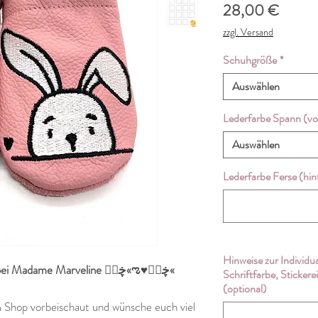
Preis
28,00 €
zzgl. Versand
Schuhgröße
*
Auswählen
Lederfarbe Spann (vo
Auswählen
Lederfarbe Ferse (hin
Hinweise zur Individ
«ಌ♥ڿڰۣ«ಌ ♥-lich Willkommen bei Madame Marveline ڿڰۣ«ಌ♥ڿڰۣ«
Schriftfarbe, Sticker
(optional)
em Shop vorbeischaut und wünsche euch viel