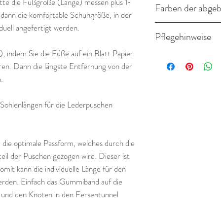
tte die Fußgröße (Länge) messen plus 1-
• Stickgarn
Farben der abgeb
 dann die komfortable Schuhgröße, in der
duell angefertigt werden.
Altrosa/Weiss
Das Material ist frei
Pflegehinweise
Azo, PCP, PCB, Chlo
, indem Sie die Füße auf ein Blatt Papier
Die Puschen einfach m
hren. Dann die längste Entfernung von der
Nicht Waschmaschine
.
 Sohlenlängen für die Lederpuschen
 die optimale Passform, welches durch die
il der Puschen gezogen wird. Dieser ist
mit kann die individuelle Länge für den
erden. Einfach das Gummiband auf die
und den Knoten in den Fersentunnel